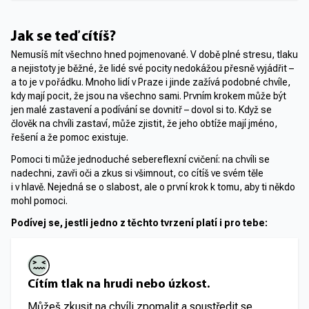
Jak se teď cítíš?
Nemusíš mít všechno hned pojmenované. V době plné stresu, tlaku
a nejistoty je běžné, že lidé své pocity nedokážou přesně vyjádřit –
a to je v pořádku. Mnoho lidí v Praze i jinde zažívá podobné chvíle,
kdy mají pocit, že jsou na všechno sami. Prvním krokem může být
jen malé zastavení a podívání se dovnitř – dovol si to. Když se
člověk na chvíli zastaví, může zjistit, že jeho obtíže mají jméno,
řešení a že pomoc existuje.
Pomoci ti může jednoduché sebereflexní cvičení: na chvíli se
nadechni, zavři oči a zkus si všimnout, co cítíš ve svém těle
i v hlavě. Nejedná se o slabost, ale o první krok k tomu, aby ti někdo
mohl pomoci.
Podívej se, jestli jedno z těchto tvrzení platí i pro tebe:
Cítím tlak na hrudi nebo úzkost.
Můžeš zkusit na chvíli zpomalit a soustředit se