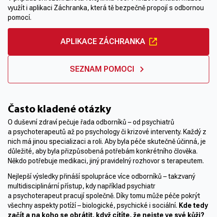
využít i aplikaci Záchranka, která tě bezpečně propojí s odbornou
pomocí.
APLIKACE ZÁCHRANKA
SEZNAM POMOCI
Často kladené otázky
O duševní zdraví pečuje řada odborníků – od psychiatrů
a psychoterapeutů až po psychology či krizové interventy. Každý z
nich má jinou specializaci a roli. Aby byla péče skutečně účinná, je
důležité, aby byla přizpůsobená potřebám konkrétního člověka.
Někdo potřebuje medikaci, jiný pravidelný rozhovor s terapeutem.
Nejlepší výsledky přináší spolupráce více odborníků – takzvaný
multidisciplinární přístup, kdy například psychiatr
a psychoterapeut pracují společně. Díky tomu může péče pokrýt
všechny aspekty potíží – biologické, psychické i sociální.
Kde tedy
začít a na koho se obrátit, když cítíte, že nejste ve své kůži?