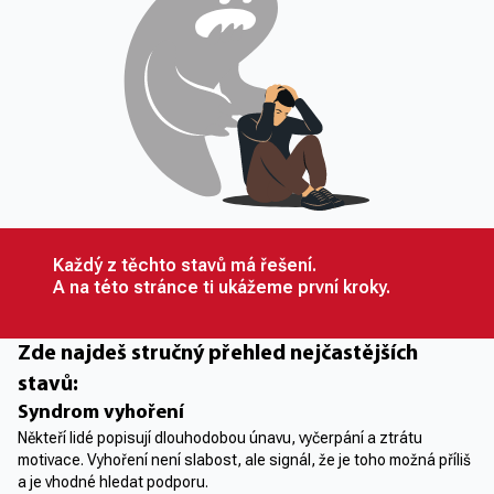
Každý z těchto stavů má řešení.
A na této stránce ti ukážeme první kroky.
Zde najdeš stručný přehled nejčastějších
stavů:
Syndrom vyhoření
Někteří lidé popisují dlouhodobou únavu, vyčerpání a ztrátu
motivace. Vyhoření není slabost, ale signál, že je toho možná příliš
a je vhodné hledat podporu.