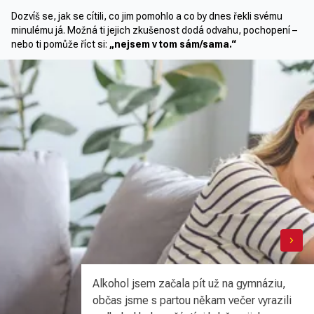
Dozvíš se, jak se cítili, co jim pomohlo a co by dnes řekli svému
minulému já. Možná ti jejich zkušenost dodá odvahu, pochopení –
nebo ti pomůže říct si:
„nejsem v tom sám/sama.“
Alkohol jsem začala pít už na gymnáziu,
občas jsme s partou někam večer vyrazili