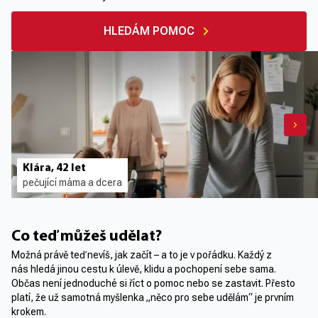
HLEDÁM POMOC
Klára, 42 let
pečující máma a dcera
Co teď můžeš udělat?
Možná právě teď nevíš, jak začít – a to je v pořádku. Každý z
nás hledá jinou cestu k úlevě, klidu a pochopení sebe sama.
Občas není jednoduché si říct o pomoc nebo se zastavit. Přesto
platí, že už samotná myšlenka „něco pro sebe udělám“ je prvním
krokem.