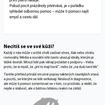
první jiskru naděje.
Pokud pocit prázdnoty přetrvává, je v pořádku
vyhledat odbornou pomoc – může ti pomoci najít
smysl a cestu dál.
Necítíš se ve své kůži?
Každý z nás může v určité chvíli zažívat stres, tlak nebo ztrátu
rovnováhy. Média a sociální sítě často ukazují ideály, kterým je
těžké dostát. Mnozí lidé pak váhají požádat o podporu – třeba
proto, že si myslí, že „jiní to mají horší“, nebo že „na duši není lék“.
Tenhle přehled přináší stručné popisy některých častějších stavů
a pocitů, se kterými se lidé setkávají. Neslouží k diagnostice,
ale může ti pomoci zorientovat se v tom, co prožíváš, a vědět, že
nejde o slabost, ale o běžnou lidskou reakci na zátěž.