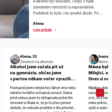
a alkohol byl součástí, i když v nijak
závratném množství a nepravidelně.
Podobné to bylo i na vysoké škole. Po
škole a pak po mateřské jsem nastoupila
Alena
do práce v bance. Hodně stresu, málo
Celý příběh
času. S partnerem, nyní už manželem, jsme
si tak vlastně vytvořili rituál a dávali si večer
sklenku před spaním. Jenže tlak v práci se
stupňoval, přibývalo stresu a dalších
problémů a jedna sklenka na uklidnění mi
Alena, 33
Ivana, 
najednou přestávala stačit.
Závislost na alkoholu
Nemoci s
Alkohol jsem začala pít už
Máma byla v
na gymnáziu, občas jsme
Milující, en
s partou někam večer vyrazili
Dnes si ne
a alkohol byl součástí, i když
jmenuji. N
Postupně jsem nebyla bez láhve vína nebo
Nějakou dobu j
v nijak závratném množství
jindy podrá
něčeho tvrdšího schopná usnout. Sama
neuvědomovala
a nepravidelně. Podobné to
nebo úplně
před sebou jsem to obhajovala právě tím
a to, že jí sem
bylo i na vysoké škole. Po škole
stresem a říkala si, že je to přeci jenom
světě a já c
nebo jméno, moh
období, že nebude problém s tím přestat,
vyšší a vyšší v
a pak po mateřské jsem
každým dne