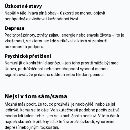
Úzkostné stavy
Napětí v těle, hlava plná obav – úzkosti se mohou objevit
nenápadně a ovlivňovat každodenní život.
Deprese
Pocity prázdnoty, ztráty zájmu, energie nebo smyslu života – i to je
zkušenost, se kterou se lidé setkávají a která si zaslouží
pozornost a podporu.
Psychické přetížení
Nemusí jít o konkrétní diagnózu – jen toho prostě může být moc.
Únava, podrážděnost nebo neschopnost vypnout mohou
signalizovat, že je čas na oddech nebo hledání pomoci.
Nejsi v tom sám/sama
Možná máš pocit, že to, co prožíváš, je neobvyklé, nebo že jsi
jediný/á, komu se to děje. Ve skutečnosti podobné pocity zažívá
mnoho lidí kolem tebe – jen se o nich často nemluví. V této části
najdeš skutečné příběhy lidí, kteří si prošli úzkostí, vyhořením,
depresí nebo jinými těžkostmi.