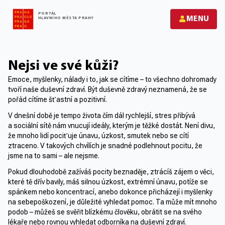
PORTÁL
MENU
HLAVNÍHO MĚSTA PRAHY
Nejsi ve své kůži?
Emoce, myšlenky, nálady i to, jak se cítíme – to všechno dohromady
tvoří naše duševní zdraví. Být duševně zdravý neznamená, že se
pořád cítíme šťastní a pozitivní.
V dnešní době je tempo života čím dál rychlejší, stres přibývá
a sociální sítě nám vnucují ideály, kterým je těžké dostát. Není divu,
že mnoho lidí pociťuje únavu, úzkost, smutek nebo se cítí
ztraceno. V takových chvílích je snadné podlehnout pocitu, že
jsme na to sami – ale nejsme.
Pokud dlouhodobě zažíváš pocity beznaděje, ztrácíš zájem o věci,
které tě dřív bavily, máš silnou úzkost, extrémní únavu, potíže se
spánkem nebo koncentrací, anebo dokonce přicházejí i myšlenky
na sebepoškození, je důležité vyhledat pomoc. Ta může mít mnoho
podob – můžeš se svěřit blízkému člověku, obrátit se na svého
lékaře nebo rovnou vyhledat odborníka na duševní zdraví.