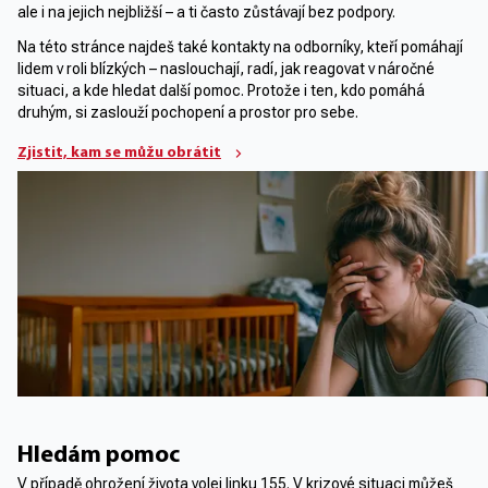
ale i na jejich nejbližší – a ti často zůstávají bez podpory.
Na této stránce najdeš také kontakty na odborníky, kteří pomáhají
lidem v roli blízkých – naslouchají, radí, jak reagovat v náročné
situaci, a kde hledat další pomoc. Protože i ten, kdo pomáhá
druhým, si zaslouží pochopení a prostor pro sebe.
Zjistit, kam se můžu obrátit
Hledám pomoc
V případě ohrožení života volej linku 155. V krizové situaci můžeš