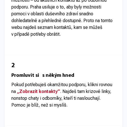
možností – od akutních kontaktů až po odbornou
podporu. Praha usiluje o to, aby byly možnosti
pomoci v oblasti duševního zdraví snadno
dohledatelné a přehledně dostupné. Proto na tomto
webu najdeš seznam kontaktů, kam se můžeš
v případě potřeby obrátit.
2
Promluvit si s někým hned
Pokud potřebuješ okamžitou podporu, klikni rovnou
na
„Zobrazit kontakty“
. Najdeš tam krizové linky,
nonstop chaty i odborníky, kteří ti naslouchají.
Pomoc je blíž, než si myslíš.