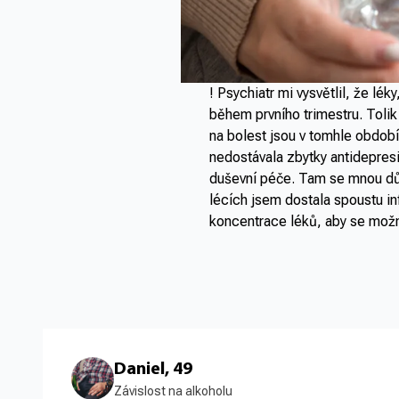
! Psychiatr mi vysvětlil, že lé
během prvního trimestru. Tolik
na bolest jsou v tomhle období
nedostávala zbytky antidepresi
duševní péče. Tam se mnou důk
lécích jsem dostala spoustu i
koncentrace léků, aby se možná
Daniel, 49
Závislost na alkoholu