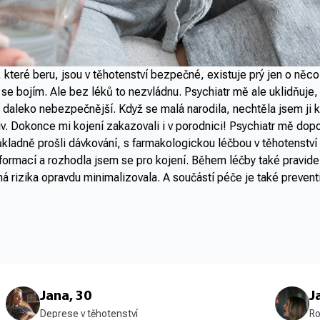
ky, které beru, jsou v těhotenství bezpečné, existuje prý jen o ně
 se bojím. Ale bez léků to nezvládnu. Psychiatr mě ale uklidňuje,
 daleko nebezpečnější. Když se malá narodila, nechtěla jsem ji k
v. Dokonce mi kojení zakazovali i v porodnici! Psychiatr mě dopor
ladně prošli dávkování, s farmakologickou léčbou v těhotenství
nformací a rozhodla jsem se pro kojení. Během léčby také pravid
 rizika opravdu minimalizovala. A součástí péče je také preventi
Jana, 30
J
Deprese v těhotenství
Ro