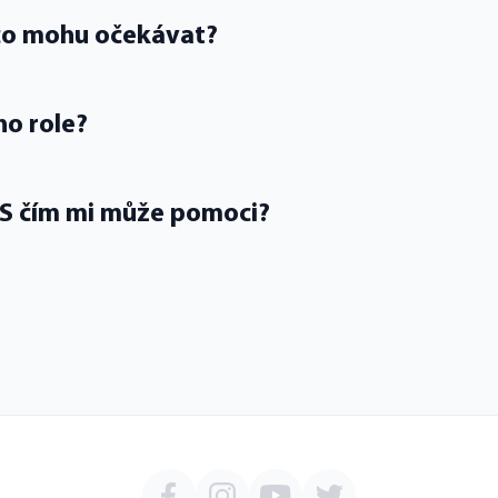
 co mohu očekávat?
ho role?
? S čím mi může pomoci?