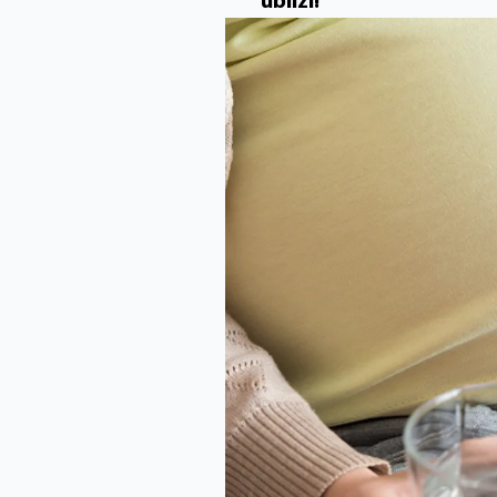
ublíží!