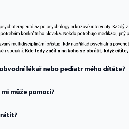
už zase těším na děťátko! Asi i díky tomu,
že jsem se sestrou mohla probrat svoje
výčitky a pochopit, že jsem to nebyla já,
ale ta deprese, kdo dítě nechtěl.
psychoterapeutů až po psychology či krizové interventy. Každý z n
 potřebám konkrétního člověka. Někdo potřebuje medikaci, jiný p
zvaný multidisciplinární přístup, kdy například psychiatr a psyc
é i sociální.
Kde tedy začít a na koho se obrátit, když cítíte,
obvodní lékař nebo pediatr mého dítěte?
ím mi může pomoci?
rátit?