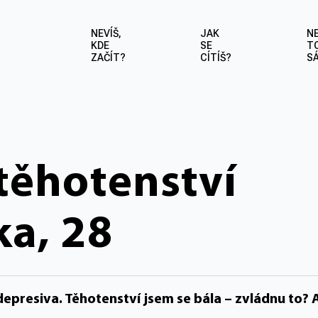
NEVÍŠ,
JAK
NE
KDE
SE
T
ZAČÍT?
CÍTÍŠ?
S
těhotenství
ka, 28
idepresiva. Těhotenství jsem se bála – zvládnu to?