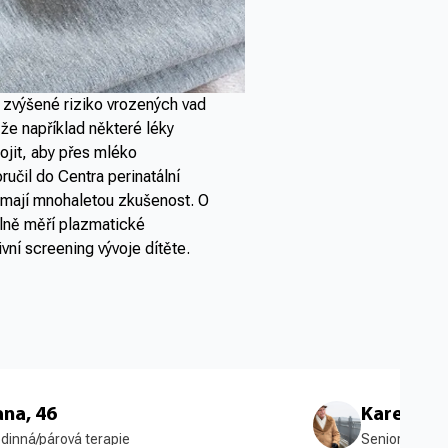
co zvýšené riziko vrozených vad
 že například některé léky
ojit, aby přes mléko
učil do Centra perinatální
 mají mnohaletou zkušenost. O
elně měří plazmatické
vní screening vývoje dítěte.
ana, 46
Karel, 76
dinná/párová terapie
Senior – Osa