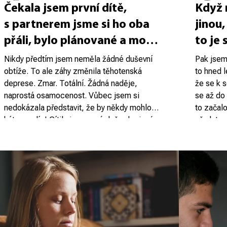
Čekala jsem první dítě,
Když 
s partnerem jsme si ho oba
jinou,
přáli, bylo plánované a moc
to je 
jsme se těšili.
že on
Nikdy předtím jsem neměla žádné duševní
Pak jsem 
obtíže. To ale záhy změnila těhotenská
to hned l
a tak 
deprese. Zmar. Totální. Žádná naděje,
že se k 
o nás
naprostá osamocenost. Vůbec jsem si
se až do
nepoč
nedokázala představit, že by někdy mohlo
to začal
být zase líp! Cítila jsem se úplně odpojená
představ
Děti s
Kamarádk
od svých blízkých i od dítěte v břiše,
fungovat
péči 
za psych
na které jsem se předtím tak těšila. A
konflikty
rozhodli 
stýsk
zároveň mi bylo strašně líto, že si
v pubertě
Nejdřív t
těhotenství vůbec neužívám, žárlila jsem
a nadáva
práci,
vypadalo
na kamarádky, které si těhotenství užívaly.
chuť uté
večer
se nám c
Dokonce jsem si občas přála, aby se mi
normálně
do po
něco stalo, abych už nemusela nic řešit.
terapeut
Naštěstí se po takových propadech dostavil
práce 
spoustu v