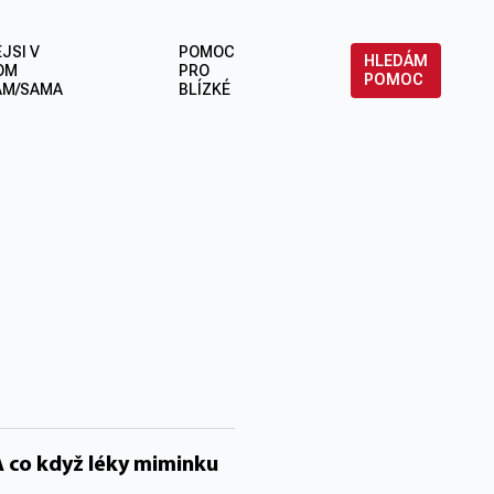
JSI V
POMOC
HLEDÁM
OM
PRO
POMOC
ÁM/SAMA
BLÍZKÉ
 A co když léky miminku