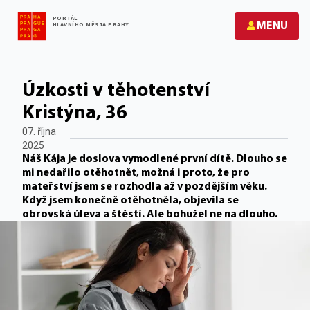
PORTÁL
MENU
HLAVNÍHO MĚSTA PRAHY
Úzkosti v těhotenství
Kristýna, 36
07. října
2025
Náš Kája je doslova vymodlené první dítě. Dlouho se
mi nedařilo otěhotnět, možná i proto, že pro
mateřství jsem se rozhodla až v pozdějším věku.
Když jsem konečně otěhotněla, objevila se
obrovská úleva a štěstí. Ale bohužel ne na dlouho.