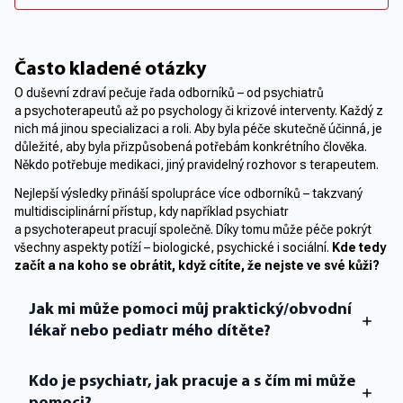
už zase těším na děťátko
že jsem se ses
výčitky a pocho
Často kladené otázky
ale ta deprese,
O duševní zdraví pečuje řada odborníků – od psychiatrů
a psychoterapeutů až po psychology či krizové interventy. Každý z
nich má jinou specializaci a roli. Aby byla péče skutečně účinná, je
důležité, aby byla přizpůsobená potřebám konkrétního člověka.
Někdo potřebuje medikaci, jiný pravidelný rozhovor s terapeutem.
Nejlepší výsledky přináší spolupráce více odborníků – takzvaný
multidisciplinární přístup, kdy například psychiatr
a psychoterapeut pracují společně. Díky tomu může péče pokrýt
všechny aspekty potíží – biologické, psychické i sociální.
Kde tedy
začít a na koho se obrátit, když cítíte, že nejste ve své kůži?
Jak mi může pomoci můj praktický/obvodní
lékař nebo pediatr mého dítěte?
Kdo je psychiatr, jak pracuje a s čím mi může