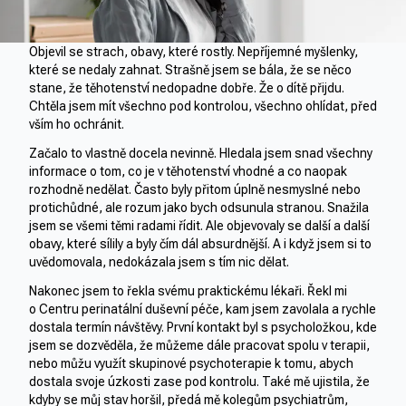
Objevil se strach, obavy, které rostly. Nepříjemné myšlenky,
které se nedaly zahnat. Strašně jsem se bála, že se něco
stane, že těhotenství nedopadne dobře. Že o dítě přijdu.
Chtěla jsem mít všechno pod kontrolou, všechno ohlídat, před
vším ho ochránit.
Začalo to vlastně docela nevinně. Hledala jsem snad všechny
informace o tom, co je v těhotenství vhodné a co naopak
rozhodně nedělat. Často byly přitom úplně nesmyslné nebo
protichůdné, ale rozum jako bych odsunula stranou. Snažila
jsem se všemi těmi radami řídit. Ale objevovaly se další a další
obavy, které sílily a byly čím dál absurdnější. A i když jsem si to
uvědomovala, nedokázala jsem s tím nic dělat.
Nakonec jsem to řekla svému praktickému lékaři. Řekl mi
o Centru perinatální duševní péče, kam jsem zavolala a rychle
dostala termín návštěvy. První kontakt byl s psycholožkou, kde
jsem se dozvěděla, že můžeme dále pracovat spolu v terapii,
nebo můžu využít skupinové psychoterapie k tomu, abych
dostala svoje úzkosti zase pod kontrolu. Také mě ujistila, že
kdyby se můj stav horšil, předá mě kolegům psychiatrům,