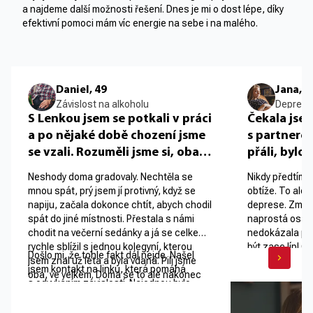
a najdeme další možnosti řešení. Dnes je mi o dost lépe, díky
efektivní pomoci mám víc energie na sebe i na malého.
Daniel, 49
Jana, 3
Závislost na alkoholu
Deprese 
S Lenkou jsem se potkali v práci
Čekala jsem
a po nějaké době chození jsme
s partnerem
se vzali. Rozuměli jsme si, oba
přáli, bylo
nás bavil sport. Po práci jsme
jsme se těši
Neshody doma gradovaly. Nechtěla se
Nikdy předtím 
s partou vždycky chodili
mnou spát, prý jsem jí protivný, když se
obtíže. To ale
na víno. Když mi po čase Lenka
napiju, začala dokonce chtít, abych chodil
deprese. Zmar.
začala signalizovat, že by ráda,
spát do jiné místnosti. Přestala s námi
naprostá osam
chodit na večerní sedánky a já se celkem
nedokázala pře
ať s tím pitím uberu, přišlo mi to
rychle sblížil s jednou kolegyní, kterou
být zase líp! C
bizarní. Rád si dám skleničku,
Došlo mi, že tohle fakt dál nejde. Našel
jsem znal už léta a byla vdaná. Pili jsme
od svých blízkýc
ale to přeci ona taky. Rozhodně
jsem kontakt na linku, která pomáhá
oba, ve velkém. Doma se to ale nakonec
na které jsem s
s odvykáním závislostí. Najednou bylo
nemám pocit, že bych nezvládal
stejně provalilo, podřekl se jeden kolega.
zároveň mi bylo 
těžké nevidět, jak moc se moje chování
tempo v práci a do auta sedám
Hrozná scéna, sliby, následoval rozchod
těhotenství vůb
blíží tomu, co definuje pojem alkoholik.